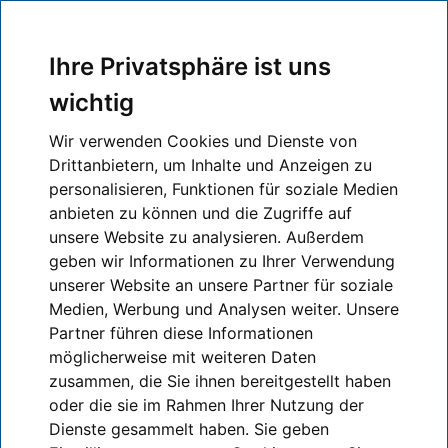
Ihre Privatsphäre ist uns
wichtig
Exportlexikon
Wir verwenden Cookies und Dienste von
Drittanbietern, um Inhalte und Anzeigen zu
personalisieren, Funktionen für soziale Medien
anbieten zu können und die Zugriffe auf
A
B
C
D
E
F
G
H
I
J
K
L
M
N
O
unsere Website zu analysieren. Außerdem
P
Q
R
S
T
U
V
W
X
Z
geben wir Informationen zu Ihrer Verwendung
unserer Website an unsere Partner für soziale
Medien, Werbung und Analysen weiter. Unsere
Zurück zur Übersicht
Partner führen diese Informationen
IHK-Finder
Anschreibeverfahren (ASV)
möglicherweise mit weiteren Daten
Verfahrensvereinfachung bei der Abgabe der
zusammen, die Sie ihnen bereitgestellt haben
Zollanmeldung
, bei der die Gestellung in den
Geschäftsräumen oder an einem anderen von der
oder die sie im Rahmen Ihrer Nutzung der
Zollbehörde zugelassenen Ort und die
Abgabe/Annahme der Zollanmeldung zur
Dienste gesammelt haben. Sie geben
Überführung von Waren in das Zollverfahren durch