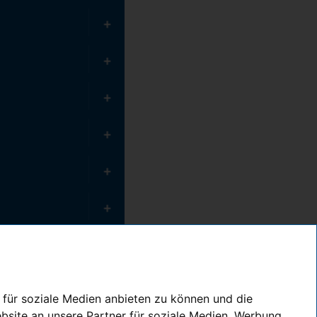
 für soziale Medien anbieten zu können und die
bsite an unsere Partner für soziale Medien, Werbung