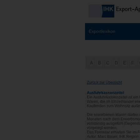
Exportlexikon
A
B
C
D
E
F
Zurück zur Übersicht
Ausfuhrkassenzettel
Ein Ausfuhrkassenzettel ist ei
Waren, die im Einzelhandel er
Kaufenden zum Wohnsitz außer
Die erworbenen Waren dürfen n
Monaten nach dem Erwerbsmona
vollständig ausgefüllt (Gegens
vorgelegt werden.
Das Formular erhalten Sie im F
Autor: Marc Bauer, IHK Region 