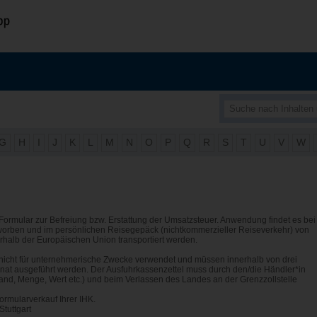
G
H
I
J
K
L
M
N
O
P
Q
R
S
T
U
V
W
n Formular zur Befreiung bzw. Erstattung der Umsatzsteuer. Anwendung findet es bei
worben und im persönlichen Reisegepäck (nichtkommerzieller Reiseverkehr) von
halb der Europäischen Union transportiert werden.
icht für unternehmerische Zwecke verwendet und müssen innerhalb von drei
t ausgeführt werden. Der Ausfuhrkassenzettel muss durch den/die Händler*in
tand, Menge, Wert etc.) und beim Verlassen des Landes an der Grenzzollstelle
ormularverkauf Ihrer IHK.
Stuttgart