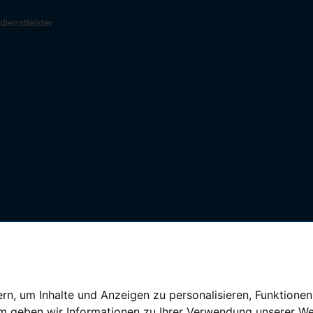
ienstleister
n, um Inhalte und Anzeigen zu personalisieren, Funktionen
em geben wir Informationen zu Ihrer Verwendung unserer We